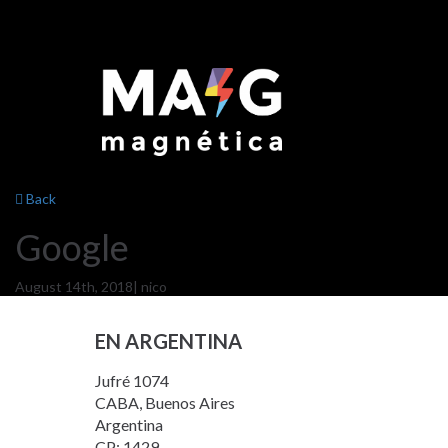
Back
Google
August 14th, 2018
|
nico
EN ARGENTINA
Jufré 1074
CABA, Buenos Aires
Argentina
CP: 1429