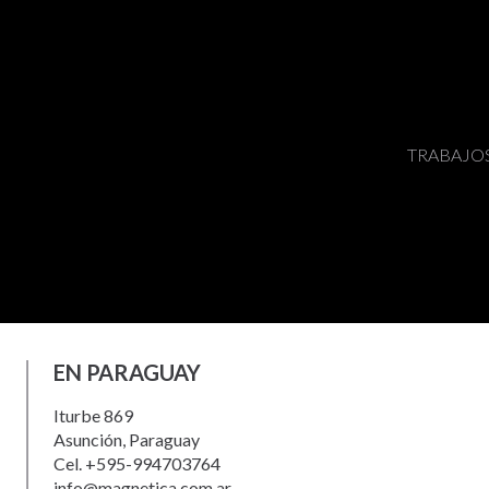
TRABAJO
EN PARAGUAY
Iturbe 869
Asunción, Paraguay
Cel. +595-994703764
info@magnetica.com.ar