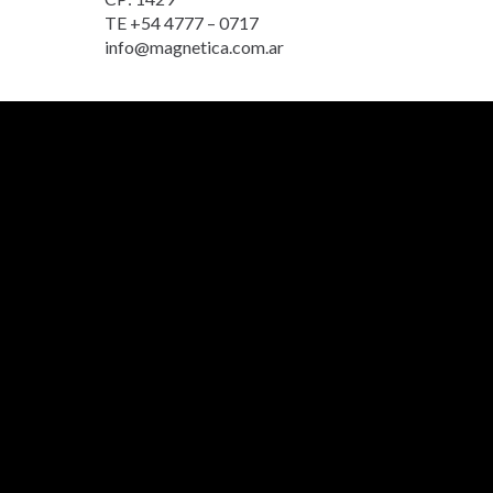
TE +54 4777 – 0717
info@magnetica.com.ar