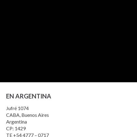
EN ARGENTINA
Jufré 1074
CABA, Buenos Aires
Argentina
CP: 1429
TE +54 4777 – 0717