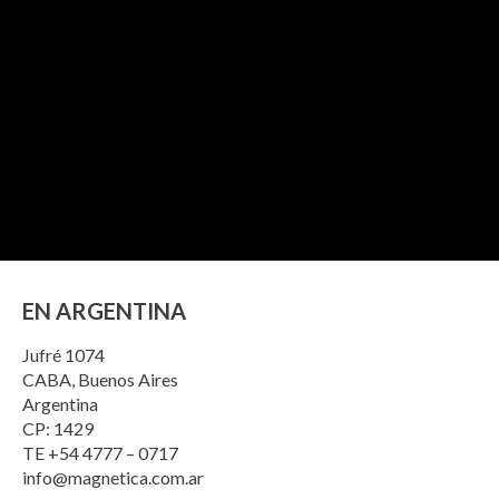
EN ARGENTINA
Jufré 1074
CABA, Buenos Aires
Argentina
CP: 1429
TE +54 4777 – 0717
info@magnetica.com.ar